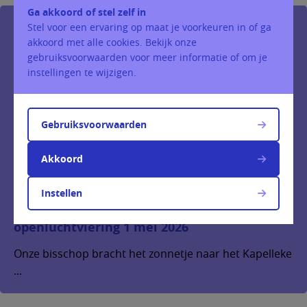
Ga akkoord of stel zelf in
Stel voor een ervaring op maat je voorkeuren in of ga
akkoord met alle cookies. Bekijk onze
gebruiksvoorwaarden voor meer informatie of om je
instellingen te wijzigen.
Gebruiksvoorwaarden
Akkoord
Instellen
openluchtviering 1 mei 2026
Onze bisschop bracht het zonnetje naar het Kapelleke
...