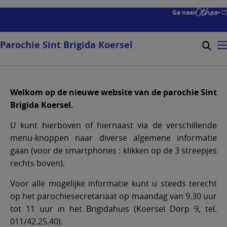
Overslaan
Ga naar
en
naar
de
Parochie Sint Brigida Koersel
Zoeke
Mo
inhoud
Searc
gaan
form
expa
Welkom op de nieuwe website van de parochie Sint
icon
Brigida Koersel.
U kunt hierboven of hiernaast via de verschillende
menu-knoppen naar diverse algemene informatie
gaan (voor de smartphones : klikken op de 3 streepjes
rechts boven).
Voor alle mogelijke informatie kunt u steeds terecht
op het parochiesecretariaat op maandag van 9.30 uur
tot 11 uur in het Brigidahuis (Koersel
Dorp 9, tel.
011/42.25.40).