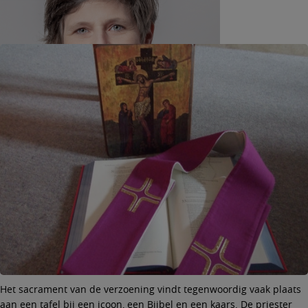
Het sacrament van de verzoening vindt tegenwoordig vaak plaats
aan een tafel bij een icoon, een Bijbel en een kaars. De priester