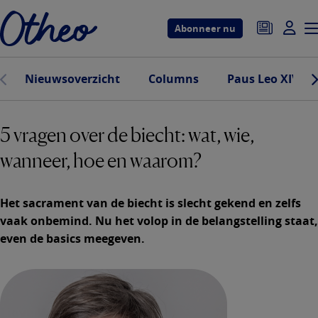
Overslaan
en
Abonneer nu
naar
de
Nieuwsoverzicht
Columns
Paus Leo XIV
inhoud
gaan
5 vragen over de biecht: wat, wie,
wanneer, hoe en waarom?
Het sacrament van de biecht is slecht gekend en zelfs
vaak onbemind. Nu het volop in de belangstelling staat,
even de basics meegeven.
Lieve Wouters