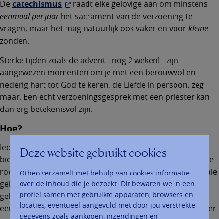
De
catechismus
raadt elke gelovige aan om minstens
eenmaal per jaar
het sacrament van de verzoening te
vragen, maar het mag natuurlijk ook vaker en voor
kleine
zonden.
Sterke tijden zoals de advent - nog 2 weken! - zijn
aangewezen momenten om je met een berouwvol en
nederig hart tot God te keren, de Liefde in persoon, zeg
maar. Een echt verzoeningsgesprek met een priester kan
dan erg betekenisvol zijn.
Hoe?
Iedereen kan zich nog wel iets voorstellen bij een
Deze website gebruikt cookies
biechtstoel, maar ze worden nog maar zelden gebruikt. Ze
roepen een tijd op waarin het sacrament door het massale
Otheo verzamelt met behulp van cookies informatie
gebruik vaak vervormd en uitgehold werd. Vandaag
over de inhoud die je bezoekt. Dit bewaren we in een
profiel samen met gebruikte apparaten, browsers en
gebeuren verzoeningsgesprekken vaker aan een tafel bij
locaties, eventueel aangevuld met door jou verstrekte
een kaars, een Bijbel of een icoon. De grens met een ander
gegevens zoals aankopen, inzendingen en