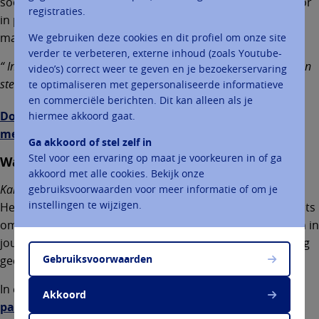
soort vertrouwensgesprek wordt dunner. Je kunt hiervoor
registraties.
in principe iedere priester contacteren en een afspraak
maken.
We gebruiken deze cookies en dit profiel om onze site
verder te verbeteren, externe inhoud (zoals Youtube-
In jongerenvieringen is het verzoeningsgesprek ingebed in een
video’s) correct weer te geven en je bezoekerservaring
stemmige liturgie met veel stilte en meditatieve muziek.
te optimaliseren met gepersonaliseerde informatieve
en commerciële berichten. Dit kan alleen als je
Download een voorbeeld van een verzoeningsviering
hiermee akkoord gaat.
met suggesties voor het gewetensonderzoek.
Ga akkoord of stel zelf in
Stel voor een ervaring op maat je voorkeuren in of ga
Waarom?
akkoord met alle cookies. Bekijk onze
Kan ik de verzoening met God niet zelf regelen in mijn gebed?
gebruiksvoorwaarden voor meer informatie of om je
instellingen te wijzigen.
Het persoonlijke gebed is vanzelfsprekend de eerste plaats
om aan verzoening en vergeving te werken. Niemand kan in
jouw plaats biechten of boeten. Maar daarmee heb je nog
Gebruiksvoorwaarden
geen zichtbaar teken van vergeving.
In een
ontmoeting met eerstecommunicanten legde
Akkoord
paus Benedictus XVI
het eens zo uit:
Wij maken onze