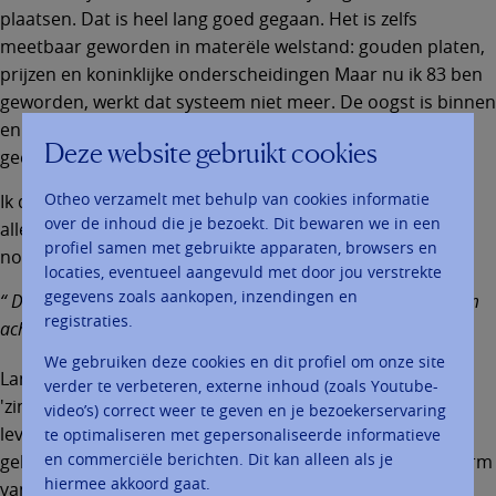
plaatsen. Dat is heel lang goed gegaan. Het is zelfs
meetbaar geworden in materële welstand: gouden platen,
prijzen en koninklijke onderscheidingen Maar nu ik 83 ben
geworden, werkt dat systeem niet meer. De oogst is binnen
en ik zit terzijde en denk na, lichamelijk wat minder sterk,
Deze website gebruikt cookies
geestelijk iets minder weerbaar.
Otheo verzamelt met behulp van cookies informatie
Ik denk na over de grote vragen van het leven, de zin van
over de inhoud die je bezoekt. Dit bewaren we in een
alle, over het waartoe, waarom en waarheen? Wat wil ik
profiel samen met gebruikte apparaten, browsers en
nog, wat kan ik nog?
locaties, eventueel aangevuld met door jou verstrekte
gegevens zoals aankopen, inzendingen en
De toekomst is afzienbaar geworden en een zekere haast om
registraties.
achter de waarheid te komen is geboden.
We gebruiken deze cookies en dit profiel om onze site
Langzamerhand groeit de behoefte aan een nieuwe
verder te verbeteren, externe inhoud (zoals Youtube-
'zingeving', zoals het modewoord zegt. Zo ben ik na een
video’s) correct weer te geven en je bezoekerservaring
leven lang zoeken en zwerven toch weer bij U in de buurt
te optimaliseren met gepersonaliseerde informatieve
en commerciële berichten. Dit kan alleen als je
gekomen. Nog niet in een rechtstreekse dialoog in de vorm
hiermee akkoord gaat.
van het geloof der vaderen. Daarvoor bent U te abstract