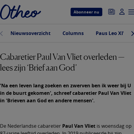
Overslaan
en
Abonneer nu
naar
de
Nieuwsoverzicht
Columns
Paus Leo XIV
inhoud
gaan
Cabaretier Paul Van Vliet overleden —
lees zijn ‘Brief aan God’
'Na een leven lang zoeken en zwerven ben ik weer bij U
in de buurt gekomen', schreef cabaretier Paul Van Vliet
in 'Brieven aan God en andere mensen'.
De Nederlandse cabaretier
Paul Van Vliet
is woensdag op
87-jarige leeftijd overleden. In 2019 publiceerde hij zijn